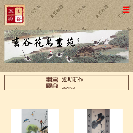
网站主页
画廊简介
名家国画
近期新作
名家书法
近期新作
画廊动态
XUANGU
荣誉证书
访客留言
友情链接
联系我们