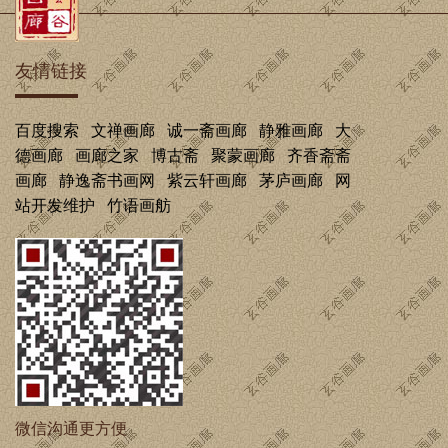
友情链接
百度搜索
文禅画廊
诚一斋画廊
静雅画廊
大
德画廊
画廊之家
博古斋
聚蒙画廊
齐香斋斋
画廊
静逸斋书画网
紫云轩画廊
茅庐画廊
网
站开发维护
竹语画舫
微信沟通更方便