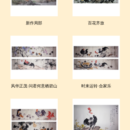
新作局部
百花齐放
风华正茂·问君何意栖碧山
时来运转·合家乐