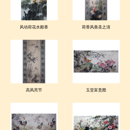
风动荷花水殿香
荷香风善圣之清
高风亮节
玉堂富贵图