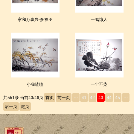
家和万事兴·多福图
一鸣惊人
小雀喳喳
一尘不染
共551条 当前43/46页
首页
前一页
···
41
42
43
44
45
···
后一页
尾页