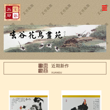
网站主页
画廊简介
名家国画
近期新作
名家书法
近期新作
画廊动态
XUANGU
荣誉证书
访客留言
友情链接
联系我们