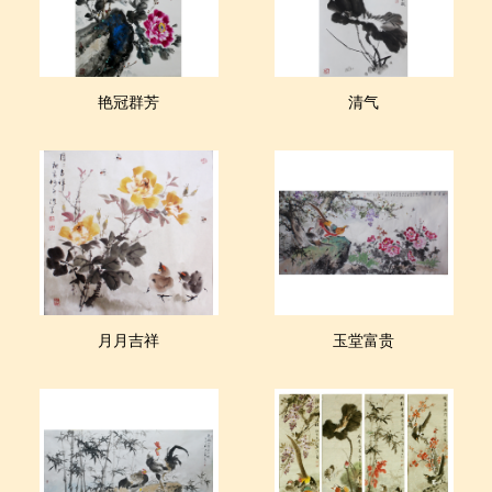
艳冠群芳
清气
月月吉祥
玉堂富贵