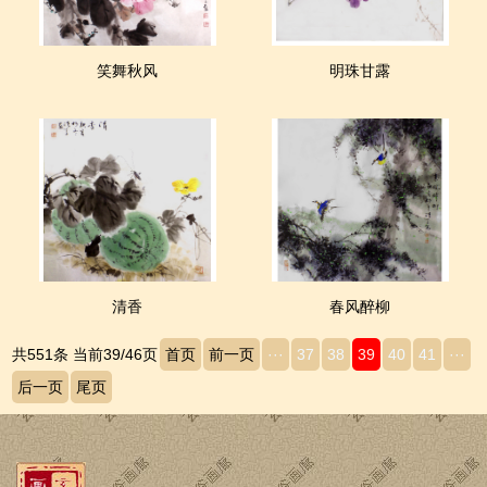
笑舞秋风
明珠甘露
清香
春风醉柳
共551条 当前39/46页
首页
前一页
···
37
38
39
40
41
···
后一页
尾页