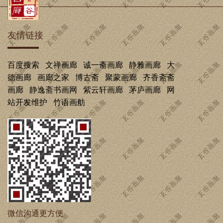
友情链接
百度搜索
文禅画廊
诚一斋画廊
静雅画廊
大
德画廊
画廊之家
博古斋
聚蒙画廊
齐香斋斋
画廊
静逸斋书画网
紫云轩画廊
茅庐画廊
网
站开发维护
竹语画舫
微信沟通更方便