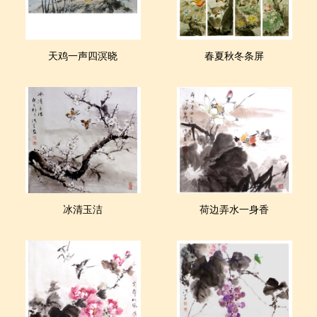
天鸡一声四溟晓
春夏秋冬条屏
冰清玉洁
荷边弄水一身香