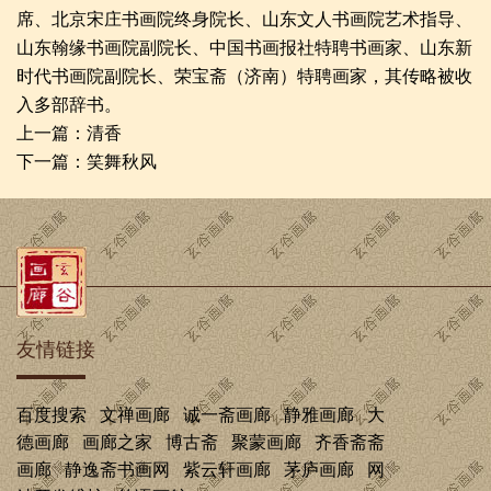
席、北京宋庄书画院终身院长、山东文人书画院艺术指导、
山东翰缘书画院副院长、中国书画报社特聘书画家、山东新
时代书画院副院长、荣宝斋（济南）特聘画家，其传略被收
入多部辞书。
上一篇：
清香
下一篇：
笑舞秋风
友情链接
百度搜索
文禅画廊
诚一斋画廊
静雅画廊
大
德画廊
画廊之家
博古斋
聚蒙画廊
齐香斋斋
画廊
静逸斋书画网
紫云轩画廊
茅庐画廊
网