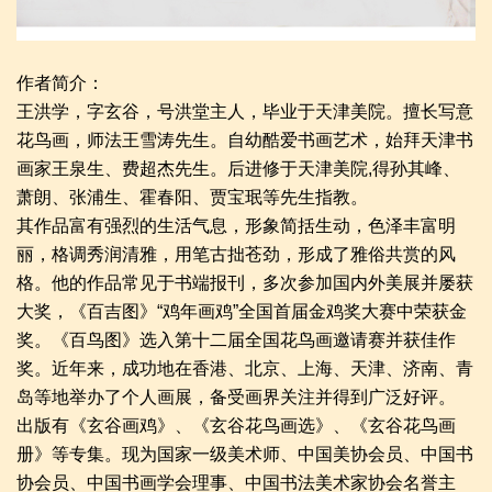
作者简介：
王洪学，字玄谷，号洪堂主人，毕业于天津美院。擅长写意
花鸟画，师法王雪涛先生。自幼酷爱书画艺术，始拜天津书
画家王泉生、费超杰先生。后进修于天津美院,得孙其峰、
萧朗、张浦生、霍春阳、贾宝珉等先生指教。
其作品富有强烈的生活气息，形象简括生动，色泽丰富明
丽，格调秀润清雅，用笔古拙苍劲，形成了雅俗共赏的风
格。他的作品常见于书端报刊，多次参加国内外美展并屡获
大奖，《百吉图》“鸡年画鸡”全国首届金鸡奖大赛中荣获金
奖。《百鸟图》选入第十二届全国花鸟画邀请赛并获佳作
奖。近年来，成功地在香港、北京、上海、天津、济南、青
岛等地举办了个人画展，备受画界关注并得到广泛好评。
出版有《玄谷画鸡》、《玄谷花鸟画选》、《玄谷花鸟画
册》等专集。现为国家一级美术师、中国美协会员、中国书
协会员、中国书画学会理事、中国书法美术家协会名誉主