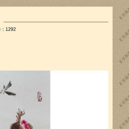
击：
1292