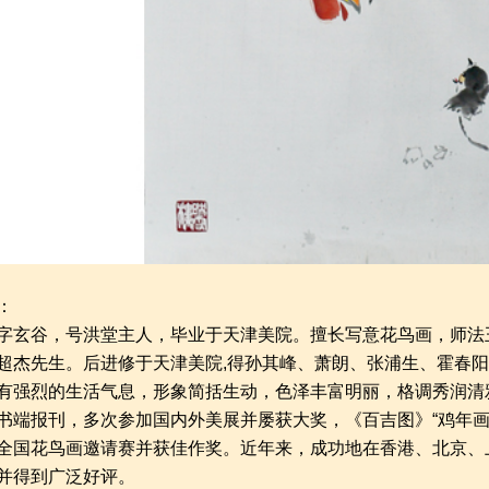
：
字玄谷，号洪堂主人，毕业于天津美院。擅长写意花鸟画，师法
超杰先生。后进修于天津美院,得孙其峰、萧朗、张浦生、霍春
有强烈的生活气息，形象简括生动，色泽丰富明丽，格调秀润清
书端报刊，多次参加国内外美展并屡获大奖，《百吉图》“鸡年画
全国花鸟画邀请赛并获佳作奖。近年来，成功地在香港、北京、
并得到广泛好评。