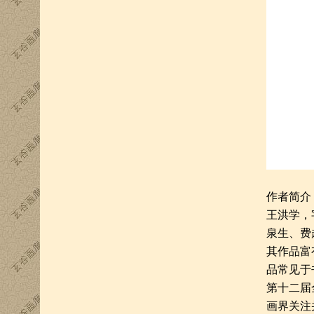
作者简介
王洪学，
泉生、费
其作品富
品常见于
第十二届
画界关注