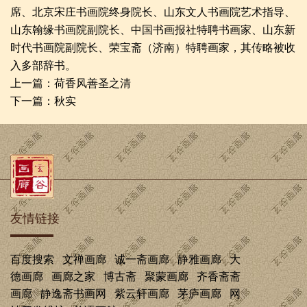
席、北京宋庄书画院终身院长、山东文人书画院艺术指导、
山东翰缘书画院副院长、中国书画报社特聘书画家、山东新
时代书画院副院长、荣宝斋（济南）特聘画家，其传略被收
入多部辞书。
上一篇：
荷香风善圣之清
下一篇：
秋实
友情链接
百度搜索
文禅画廊
诚一斋画廊
静雅画廊
大
德画廊
画廊之家
博古斋
聚蒙画廊
齐香斋斋
画廊
静逸斋书画网
紫云轩画廊
茅庐画廊
网