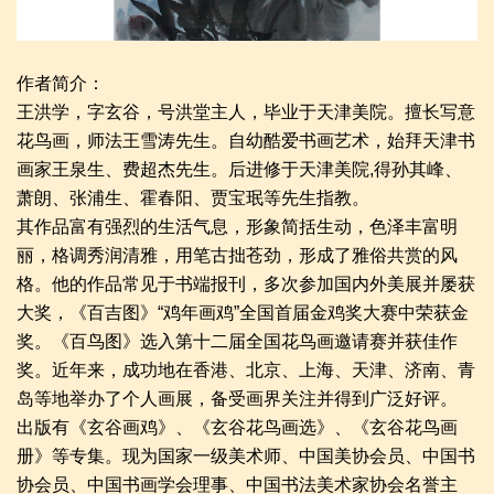
作者简介：
王洪学，字玄谷，号洪堂主人，毕业于天津美院。擅长写意
花鸟画，师法王雪涛先生。自幼酷爱书画艺术，始拜天津书
画家王泉生、费超杰先生。后进修于天津美院,得孙其峰、
萧朗、张浦生、霍春阳、贾宝珉等先生指教。
其作品富有强烈的生活气息，形象简括生动，色泽丰富明
丽，格调秀润清雅，用笔古拙苍劲，形成了雅俗共赏的风
格。他的作品常见于书端报刊，多次参加国内外美展并屡获
大奖，《百吉图》“鸡年画鸡”全国首届金鸡奖大赛中荣获金
奖。《百鸟图》选入第十二届全国花鸟画邀请赛并获佳作
奖。近年来，成功地在香港、北京、上海、天津、济南、青
岛等地举办了个人画展，备受画界关注并得到广泛好评。
出版有《玄谷画鸡》、《玄谷花鸟画选》、《玄谷花鸟画
册》等专集。现为国家一级美术师、中国美协会员、中国书
协会员、中国书画学会理事、中国书法美术家协会名誉主