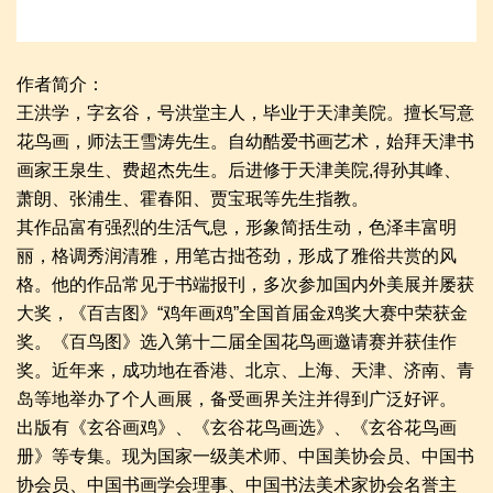
作者简介：
王洪学，字玄谷，号洪堂主人，毕业于天津美院。擅长写意
花鸟画，师法王雪涛先生。自幼酷爱书画艺术，始拜天津书
画家王泉生、费超杰先生。后进修于天津美院,得孙其峰、
萧朗、张浦生、霍春阳、贾宝珉等先生指教。
其作品富有强烈的生活气息，形象简括生动，色泽丰富明
丽，格调秀润清雅，用笔古拙苍劲，形成了雅俗共赏的风
格。他的作品常见于书端报刊，多次参加国内外美展并屡获
大奖，《百吉图》“鸡年画鸡”全国首届金鸡奖大赛中荣获金
奖。《百鸟图》选入第十二届全国花鸟画邀请赛并获佳作
奖。近年来，成功地在香港、北京、上海、天津、济南、青
岛等地举办了个人画展，备受画界关注并得到广泛好评。
出版有《玄谷画鸡》、《玄谷花鸟画选》、《玄谷花鸟画
册》等专集。现为国家一级美术师、中国美协会员、中国书
协会员、中国书画学会理事、中国书法美术家协会名誉主