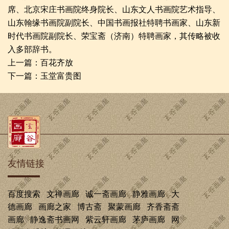
席、北京宋庄书画院终身院长、山东文人书画院艺术指导、
山东翰缘书画院副院长、中国书画报社特聘书画家、山东新
时代书画院副院长、荣宝斋（济南）特聘画家，其传略被收
入多部辞书。
上一篇：
百花齐放
下一篇：
玉堂富贵图
友情链接
百度搜索
文禅画廊
诚一斋画廊
静雅画廊
大
德画廊
画廊之家
博古斋
聚蒙画廊
齐香斋斋
画廊
静逸斋书画网
紫云轩画廊
茅庐画廊
网