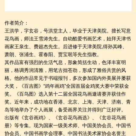
作者简介：
王洪学，字玄谷，号洪堂主人，毕业于天津美院。擅长写意
花鸟画，师法王雪涛先生。自幼酷爱书画艺术，始拜天津书
画家王泉生、费超杰先生。后进修于天津美院,得孙其峰、
萧朗、张浦生、霍春阳、贾宝珉等先生指教。
其作品富有强烈的生活气息，形象简括生动，色泽丰富明
丽，格调秀润清雅，用笔古拙苍劲，形成了雅俗共赏的风
格。他的作品常见于书端报刊，多次参加国内外美展并屡获
大奖，《百吉图》“鸡年画鸡”全国首届金鸡奖大赛中荣获金
奖。《百鸟图》选入第十二届全国花鸟画邀请赛并获佳作
奖。近年来，成功地在香港、北京、上海、天津、济南、青
岛等地举办了个人画展，备受画界关注并得到广泛好评。
出版有《玄谷画鸡》、《玄谷花鸟画选》、《玄谷花鸟画
册》等专集。现为国家一级美术师、中国美协会员、中国书
协会员、中国书画学会理事、中国书法美术家协会名誉主