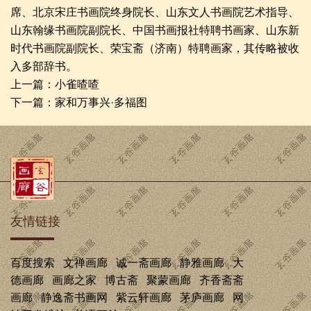
席、北京宋庄书画院终身院长、山东文人书画院艺术指导、
山东翰缘书画院副院长、中国书画报社特聘书画家、山东新
时代书画院副院长、荣宝斋（济南）特聘画家，其传略被收
入多部辞书。
上一篇：
小雀喳喳
下一篇：
家和万事兴·多福图
友情链接
百度搜索
文禅画廊
诚一斋画廊
静雅画廊
大
德画廊
画廊之家
博古斋
聚蒙画廊
齐香斋斋
画廊
静逸斋书画网
紫云轩画廊
茅庐画廊
网